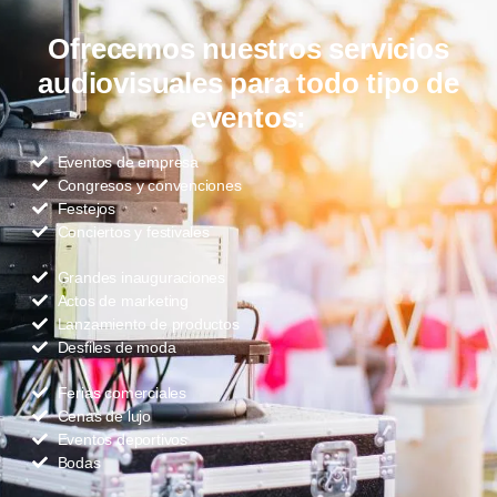
Ofrecemos nuestros servicios
audiovisuales para todo tipo de
eventos:
Eventos de empresa
Congresos y convenciones
Festejos
Conciertos y festivales
Grandes inauguraciones
Actos de marketing
Lanzamiento de productos
Desfiles de moda
Ferias comerciales
Cenas de lujo
Eventos deportivos
Bodas